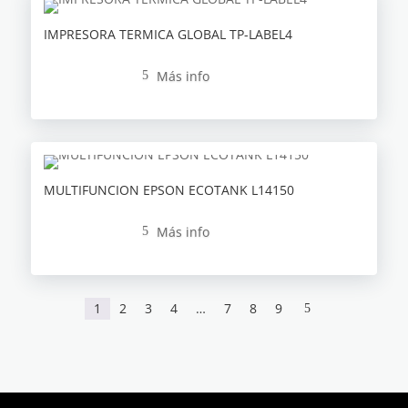
IMPRESORA TERMICA GLOBAL TP-LABEL4
Más info
5
MULTIFUNCION EPSON ECOTANK L14150
Más info
5
1
2
3
4
…
7
8
9
5