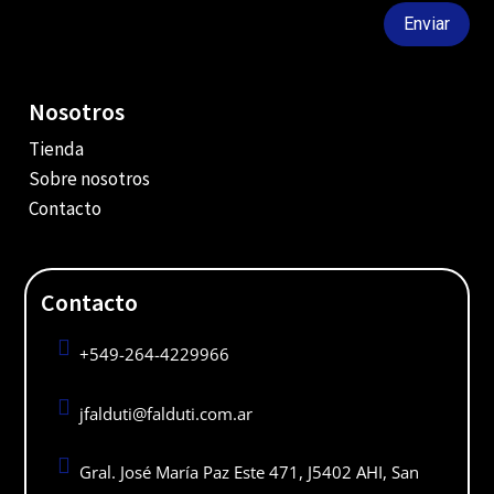
Enviar
Nosotros
Tienda
Sobre nosotros
Contacto
Contacto

+549-264-4229966

jfalduti@falduti.com.ar

Gral. José María Paz Este 471, J5402 AHI, San