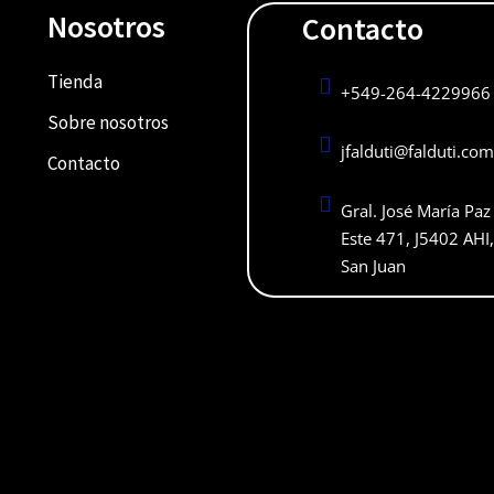
Nosotros
Contacto
Tienda

+549-264-4229966
Sobre nosotros

jfalduti@falduti.com
Contacto

Gral. José María Paz
Este 471, J5402 AHI
San Juan