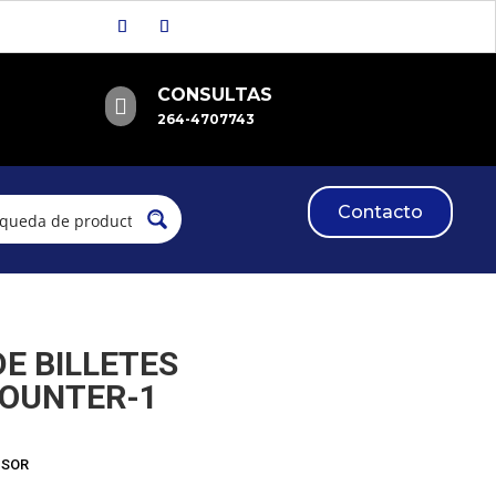
CONSULTAS

264-4707743
Contacto
E BILLETES
COUNTER-1
ISOR