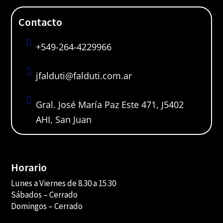
Contacto

+549-264-4229966

jfalduti@falduti.com.ar

Gral. José María Paz Este 471, J5402
AHI, San Juan
Horario
Lunes a Viernes de 8.30 a 15.30
Sábados –
Cerrado
Domingos – Cerrado