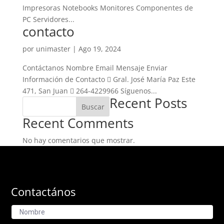
Impresoras Notebooks Monitores Componentes de
PC Servidores...
contacto
por
unimaster
|
Ago 19, 2024
Contáctanos Nombre Email Mensaje Enviar
Información de Contacto  Gral. José María Paz Este
471, San Juan  264-4229966 Síguenos...
Recent Posts
Buscar
Recent Comments
No hay comentarios que mostrar.
Contactános