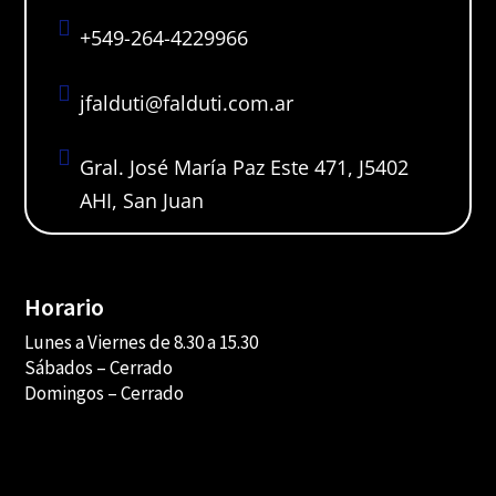

+549-264-4229966

jfalduti@falduti.com.ar

Gral. José María Paz Este 471, J5402
AHI, San Juan
Horario
Lunes a Viernes de 8.30 a 15.30
Sábados –
Cerrado
Domingos – Cerrado